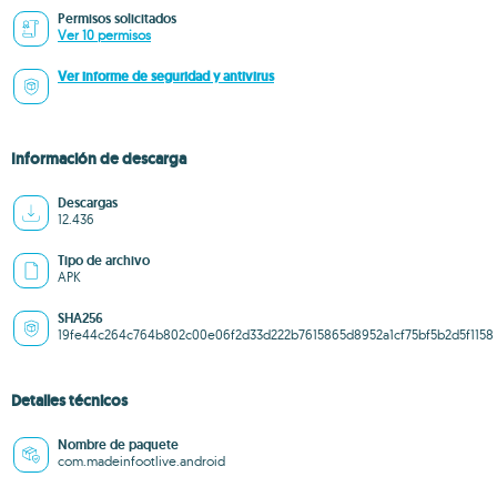
Permisos solicitados
Ver 10 permisos
Ver informe de seguridad y antivirus
Información de descarga
Descargas
12.436
Tipo de archivo
APK
SHA256
19fe44c264c764b802c00e06f2d33d222b7615865d8952a1cf75bf5b2d5f1158
Detalles técnicos
Nombre de paquete
com.madeinfootlive.android