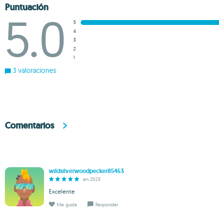
Puntuación
5.0
5
4
3
2
1
3 valoraciones
Comentarios
wildsilverwoodpecker85463
en 2023
Excelente
Me gusta
Responder