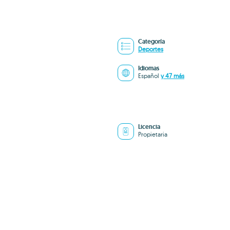
Categoría
Deportes
Idiomas
Español
y 47 más
Licencia
Propietaria