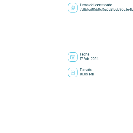
Firma del certificado
7d1b1cd85b8cf5a0521b5b90c3e4
Fecha
17 feb. 2024
Tamaño
10.09 MB