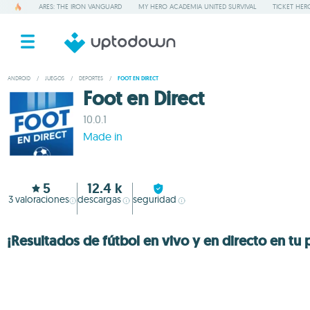
ARES: THE IRON VANGUARD
MY HERO ACADEMIA UNITED SURVIVAL
TICKET HER
ANDROID
/
JUEGOS
/
DEPORTES
/
FOOT EN DIRECT
Foot en Direct
10.0.1
Made in
5
12.4 k
3
valoraciones
descargas
seguridad
¡Resultados de fútbol en vivo y en directo en tu 