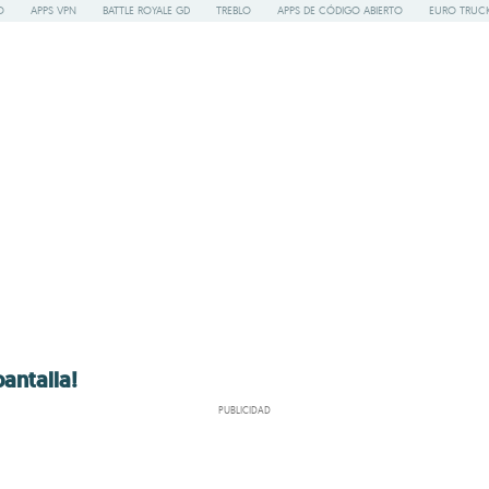
O
APPS VPN
BATTLE ROYALE GD
TREBLO
APPS DE CÓDIGO ABIERTO
EURO TRUCK
pantalla!
PUBLICIDAD