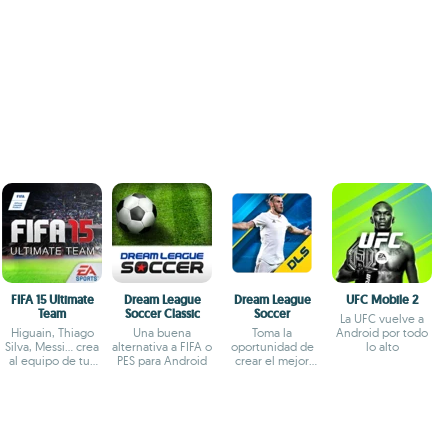
FIFA 15 Ultimate
Dream League
Dream League
UFC Mobile 2
Team
Soccer Classic
Soccer
La UFC vuelve a
Higuain, Thiago
Una buena
Toma la
Android por todo
Silva, Messi... crea
alternativa a FIFA o
oportunidad de
lo alto
al equipo de tus
PES para Android
crear el mejor
sueños y gana
equipo de fútbol