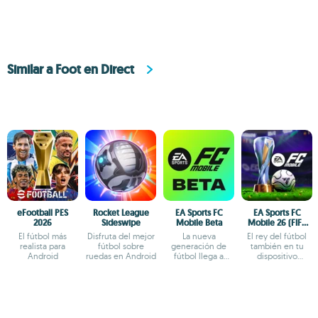
Similar a Foot en Direct
eFootball PES
Rocket League
EA Sports FC
EA Sports FC
2026
Sideswipe
Mobile Beta
Mobile 26 (FIFA
Fútbol)
El fútbol más
Disfruta del mejor
La nueva
El rey del fútbol
realista para
fútbol sobre
generación de
también en tu
Android
ruedas en Android
fútbol llega a
dispositivo
Android
Android