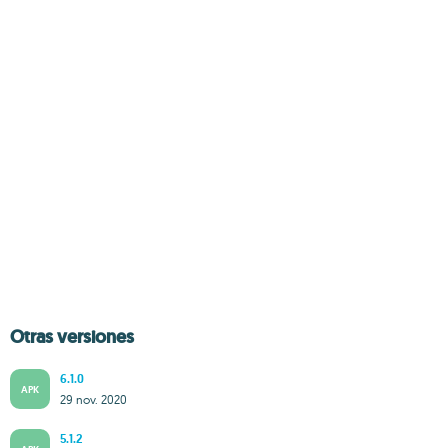
Otras versiones
6.1.0
APK
29 nov. 2020
5.1.2